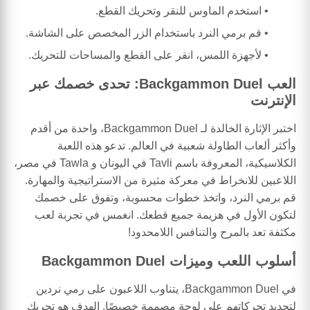
استخدم الماوس للنقر وتحريك القطع.
قم برمي النرد باستخدام الزر المخصص على الشاشة.
لأجهزة اللمس، انقر على القطع والمساحات للتحريك.
العب Backgammon Duel: تحدى خصمك عبر
الإنترنت
اختبر الإثارة الخالدة لـ Backgammon Duel، واحدة من أقدم
وأكثر ألعاب الطاولة شعبية في العالم. تدعو هذه اللعبة
الكلاسيكية، المعروفة باسم Tavli في اليونان و Tawla في مصر،
اللاعبين للانخراط في معركة مثيرة من الاستراتيجية والمهارة.
قم برمي النرد، واتخذ خطوات محسوبة، وتفوق على خصمك
لتكون الأول في هزيمة جميع قطعك. انغمس في تجربة لعب
مكثفة تعد بالمرح والتنافس اللامحدود!
أسلوب اللعب وميزات Backgammon Duel
في Backgammon Duel، يتناوب اللاعبون على رمي نردين
لتحديد تحركاتهم على لوحة مصممة خصيصًا. الهدف هو تحريك