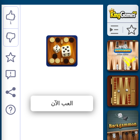
1
Backgammon Duel
⭐ 100% (1 الأصوات)
العب الآن