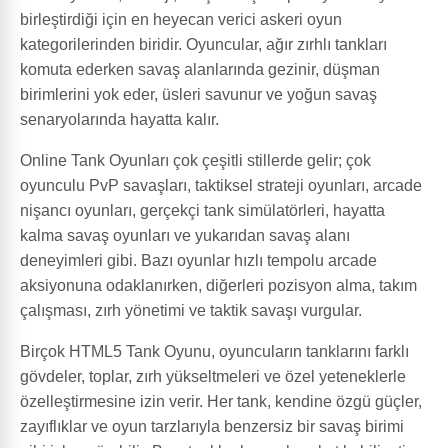
birleştirdiği için en heyecan verici askeri oyun
kategorilerinden biridir. Oyuncular, ağır zırhlı tankları
komuta ederken savaş alanlarında gezinir, düşman
birimlerini yok eder, üsleri savunur ve yoğun savaş
senaryolarında hayatta kalır.
Online Tank Oyunları çok çeşitli stillerde gelir; çok
oyunculu PvP savaşları, taktiksel strateji oyunları, arcade
nişancı oyunları, gerçekçi tank simülatörleri, hayatta
kalma savaş oyunları ve yukarıdan savaş alanı
deneyimleri gibi. Bazı oyunlar hızlı tempolu arcade
aksiyonuna odaklanırken, diğerleri pozisyon alma, takım
çalışması, zırh yönetimi ve taktik savaşı vurgular.
Birçok HTML5 Tank Oyunu, oyuncuların tanklarını farklı
gövdeler, toplar, zırh yükseltmeleri ve özel yeteneklerle
özelleştirmesine izin verir. Her tank, kendine özgü güçler,
zayıflıklar ve oyun tarzlarıyla benzersiz bir savaş birimi