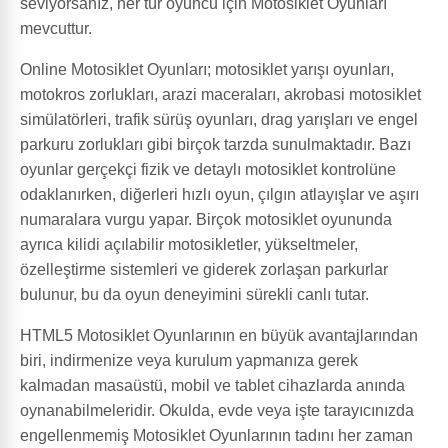
seviyorsanız, her tür oyuncu için Motosiklet Oyunları
mevcuttur.
Online Motosiklet Oyunları; motosiklet yarışı oyunları,
motokros zorlukları, arazi maceraları, akrobasi motosiklet
simülatörleri, trafik sürüş oyunları, drag yarışları ve engel
parkuru zorlukları gibi birçok tarzda sunulmaktadır. Bazı
oyunlar gerçekçi fizik ve detaylı motosiklet kontrolüne
odaklanırken, diğerleri hızlı oyun, çılgın atlayışlar ve aşırı
numaralara vurgu yapar. Birçok motosiklet oyununda
ayrıca kilidi açılabilir motosikletler, yükseltmeler,
özelleştirme sistemleri ve giderek zorlaşan parkurlar
bulunur, bu da oyun deneyimini sürekli canlı tutar.
HTML5 Motosiklet Oyunlarının en büyük avantajlarından
biri, indirmenize veya kurulum yapmanıza gerek
kalmadan masaüstü, mobil ve tablet cihazlarda anında
oynanabilmeleridir. Okulda, evde veya işte tarayıcınızda
engellenmemiş Motosiklet Oyunlarının tadını her zaman