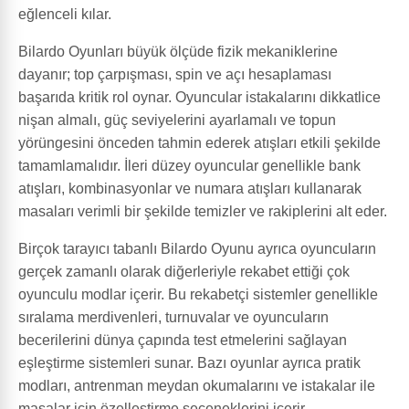
eğlenceli kılar.
Bilardo Oyunları büyük ölçüde fizik mekaniklerine
dayanır; top çarpışması, spin ve açı hesaplaması
başarıda kritik rol oynar. Oyuncular istakalarını dikkatlice
nişan almalı, güç seviyelerini ayarlamalı ve topun
yörüngesini önceden tahmin ederek atışları etkili şekilde
tamamlamalıdır. İleri düzey oyuncular genellikle bank
atışları, kombinasyonlar ve numara atışları kullanarak
masaları verimli bir şekilde temizler ve rakiplerini alt eder.
Birçok tarayıcı tabanlı Bilardo Oyunu ayrıca oyuncuların
gerçek zamanlı olarak diğerleriyle rekabet ettiği çok
oyunculu modlar içerir. Bu rekabetçi sistemler genellikle
sıralama merdivenleri, turnuvalar ve oyuncuların
becerilerini dünya çapında test etmelerini sağlayan
eşleştirme sistemleri sunar. Bazı oyunlar ayrıca pratik
modları, antrenman meydan okumalarını ve istakalar ile
masalar için özelleştirme seçeneklerini içerir.