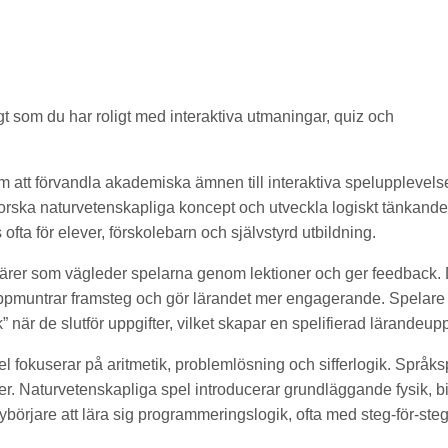
gt som du har roligt med interaktiva utmaningar, quiz och
att förvandla akademiska ämnen till interaktiva spelupplevels
tforska naturvetenskapliga koncept och utveckla logiskt tänkan
ta för elever, förskolebarn och självstyrd utbildning.
tärer som vägleder spelarna genom lektioner och ger feedback.
uppmuntrar framsteg och gör lärandet mer engagerande. Spelare f
ik” när de slutför uppgifter, vilket skapar en spelifierad lärandeup
l fokuserar på aritmetik, problemlösning och sifferlogik. Språks
eter. Naturvetenskapliga spel introducerar grundläggande fysik, b
nybörjare att lära sig programmeringslogik, ofta med steg-för-ste