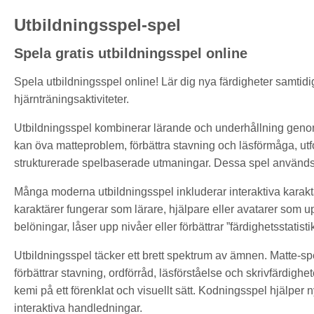
Utbildningsspel-spel
Spela gratis utbildningsspel online
Spela utbildningsspel online! Lär dig nya färdigheter samtidi
hjärnträningsaktiviteter.
Utbildningsspel kombinerar lärande och underhållning genom 
kan öva matteproblem, förbättra stavning och läsförmåga, u
strukturerade spelbaserade utmaningar. Dessa spel används of
Många moderna utbildningsspel inkluderar interaktiva karak
karaktärer fungerar som lärare, hjälpare eller avatarer som 
belöningar, låser upp nivåer eller förbättrar ”färdighetsstatist
Utbildningsspel täcker ett brett spektrum av ämnen. Matte-spe
förbättrar stavning, ordförråd, läsförståelse och skrivfärdigh
kemi på ett förenklat och visuellt sätt. Kodningsspel hjälper 
interaktiva handledningar.