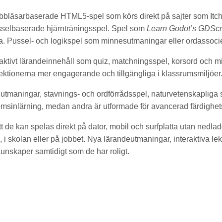
bbläsarbaserade HTML5-spel som körs direkt på sajter som Itch.
sselbaserade hjärnträningsspel. Spel som
Learn Godot’s GDScr
a. Pussel- och logikspel som minnesutmaningar eller ordassociering
aktivt lärandeinnehåll som quiz, matchningsspel, korsord och mi
lektionerna mer engagerande och tillgängliga i klassrumsmiljöer
tteutmaningar, stavnings- och ordförrådsspel, naturvetenskapliga
omsinlärning, medan andra är utformade för avancerad färdighet
de kan spelas direkt på dator, mobil och surfplatta utan nedladd
i skolan eller på jobbet. Nya lärandeutmaningar, interaktiva lek
 kunskaper samtidigt som de har roligt.