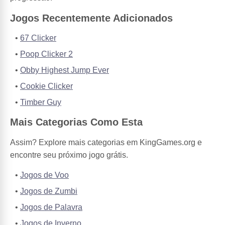
Jogos Recentemente Adicionados
67 Clicker
Poop Clicker 2
Obby Highest Jump Ever
Cookie Clicker
Timber Guy
Mais Categorias Como Esta
Assim? Explore mais categorias em KingGames.org e
encontre seu próximo jogo grátis.
Jogos de Voo
Jogos de Zumbi
Jogos de Palavra
Jogos de Inverno