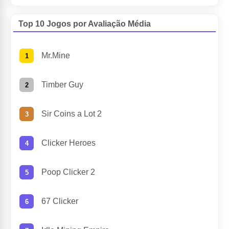
Top 10 Jogos por Avaliação Média
Mr.Mine
Timber Guy
Sir Coins a Lot 2
Clicker Heroes
Poop Clicker 2
67 Clicker