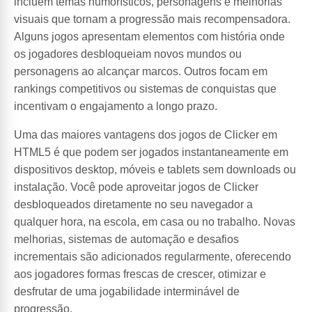
incluem temas humorísticos, personagens e melhorias
visuais que tornam a progressão mais recompensadora.
Alguns jogos apresentam elementos com história onde
os jogadores desbloqueiam novos mundos ou
personagens ao alcançar marcos. Outros focam em
rankings competitivos ou sistemas de conquistas que
incentivam o engajamento a longo prazo.
Uma das maiores vantagens dos jogos de Clicker em
HTML5 é que podem ser jogados instantaneamente em
dispositivos desktop, móveis e tablets sem downloads ou
instalação. Você pode aproveitar jogos de Clicker
desbloqueados diretamente no seu navegador a
qualquer hora, na escola, em casa ou no trabalho. Novas
melhorias, sistemas de automação e desafios
incrementais são adicionados regularmente, oferecendo
aos jogadores formas frescas de crescer, otimizar e
desfrutar de uma jogabilidade interminável de
progressão.