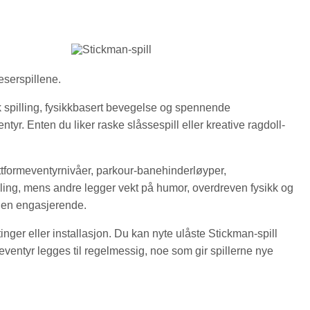
leserspillene.
 spilling, fysikkbasert bevegelse og spennende
yr. Enten du liker raske slåssespill eller kreative ragdoll-
lattformeventyrnivåer, parkour-banehinderløyper,
lling, mens andre legger vekt på humor, overdreven fysikk og
ngen engasjerende.
nger eller installasjon. Du kan nyte ulåste Stickman-spill
eventyr legges til regelmessig, noe som gir spillerne nye