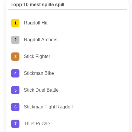
Topp 10 mest spilte spill
Ragdoll Hit
Ragdoll Archers
Stick Fighter
Stickman Bike
Stick Duel Battle
Stickman Fight Ragdoll
Thief Puzzle