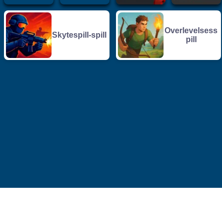
Overlevelsess
Skytespill-spill
pill