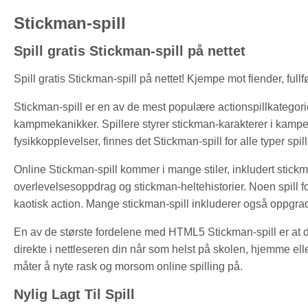
Stickman-spill
Spill gratis Stickman-spill på nettet
Spill gratis Stickman-spill på nettet! Kjempe mot fiender, full
Stickman-spill er en av de mest populære actionspillkategor
kampmekanikker. Spillere styrer stickman-karakterer i kamper,
fysikkopplevelser, finnes det Stickman-spill for alle typer spill
Online Stickman-spill kommer i mange stiler, inkludert stickm
overlevelsesoppdrag og stickman-heltehistorier. Noen spill 
kaotisk action. Mange stickman-spill inkluderer også oppgra
En av de største fordelene med HTML5 Stickman-spill er at de
direkte i nettleseren din når som helst på skolen, hjemme ell
måter å nyte rask og morsom online spilling på.
Nylig Lagt Til Spill