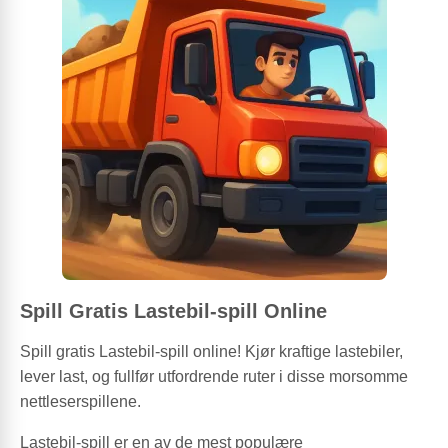
Spill Gratis Lastebil-spill Online
Spill gratis Lastebil-spill online! Kjør kraftige lastebiler,
lever last, og fullfør utfordrende ruter i disse morsomme
nettleserspillene.
Lastebil-spill er en av de mest populære