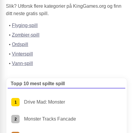
Slik? Utforsk flere kategorier på KingGames.org og finn
ditt neste gratis spill.
Flyging-spill
Zombier-spill
Ordspill
Vinterspill
Vann-spill
Topp 10 mest spilte spill
Drive Mad: Monster
Monster Tracks Fancade