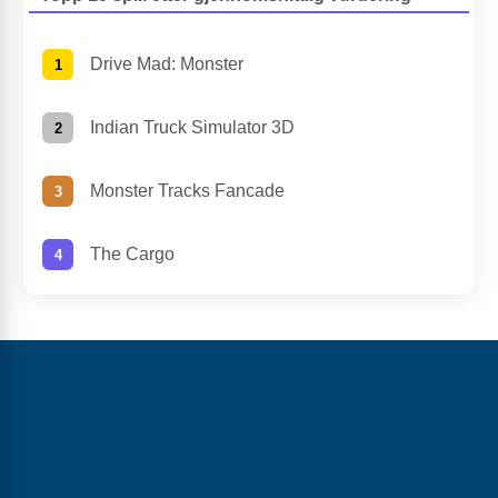
Drive Mad: Monster
Indian Truck Simulator 3D
Monster Tracks Fancade
The Cargo