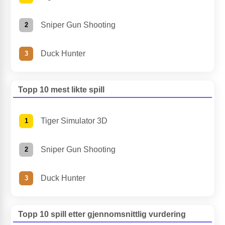
Sniper Gun Shooting
Duck Hunter
Topp 10 mest likte spill
Tiger Simulator 3D
Sniper Gun Shooting
Duck Hunter
Topp 10 spill etter gjennomsnittlig vurdering