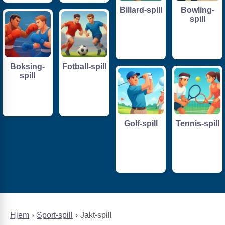
Billard-spill
Bowling-
spill
Boksing-
Fotball-spill
spill
Golf-spill
Tennis-spill
Hjem
Sport-spill
Jakt-spill