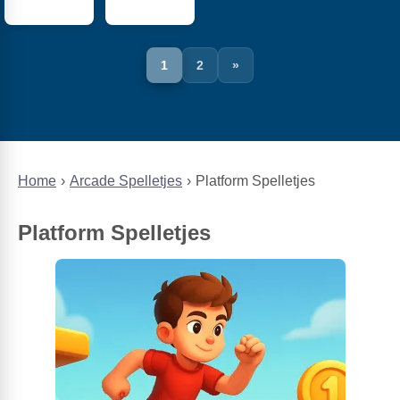
1
2
»
Home
Arcade Spelletjes
Platform Spelletjes
Platform Spelletjes