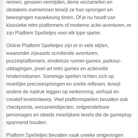
rennen, gevaren vermijden, items verzamelen en
obstakels overwinnen terwijl ze hun sprongen en
bewegingen nauwkeurig timen. Of je nu houdt van
klassieke retro platformers of moderne actie-avonturen, er
zijn Platform Spelletjes voor elk type speler.
Online Platform Spelletjes zijn er in vele stijlen,
waaronder zijwaarts scrollende avonturen,
puzzelplatformers, eindeloze runner-games, parkour-
uitdagingen, pixel-art retro games en actievolle
hindernisbanen. Sommige spellen richten zich op
moeilijke precisiesprongen en snelle reflexen, terwijl
andere de nadruk leggen op verkenning, verhaal en
creatief levelontwerp. Veel platformspellen bevatten ook
checkpoints, verzamelobjecten, ontgrendelbare
personages en steeds moeilijkere levels die de gameplay
spannend houden.
Platform Spelletjes bevatten vaak unieke omgevingen