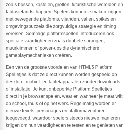
zoals bossen, kastelen, grotten, futuristische werelden en
fantasielandschappen. Spelers kunnen te maken krijgen
met bewegende platforms, vijanden, vallen, spikes en
omgevingspuzzels die zorgvuldige strategie en timing
vereisen. Sommige platformspellen introduceren ook
speciale vaardigheden zoals dubbele sprongen,
muurklimmen of power-ups die dynamischere
gameplaymechanieken creëren.
Een van de grootste voordelen van HTML5 Platform
Spelletjes is dat ze direct kunnen worden gespeeld op
desktop-, mobiel- en tabletapparaten zonder downloads
of installatie. Je kunt onbeperkte Platform Spelletjes
direct in je browser spelen, waar en wanneer je maar wilt,
op school, thuis of op het werk. Regelmatig worden er
nieuwe levels, personages en platformavonturen
toegevoegd, waardoor spelers steeds nieuwe manieren
krijgen om hun vaardigheden te testen en te genieten van