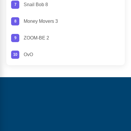
Snail Bob 8
Money Movers 3
ZOOM-BE 2
OvO