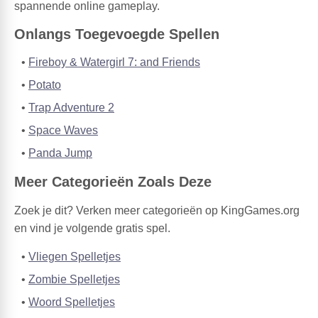
spannende online gameplay.
Onlangs Toegevoegde Spellen
Fireboy & Watergirl 7: and Friends
Potato
Trap Adventure 2
Space Waves
Panda Jump
Meer Categorieën Zoals Deze
Zoek je dit? Verken meer categorieën op KingGames.org
en vind je volgende gratis spel.
Vliegen Spelletjes
Zombie Spelletjes
Woord Spelletjes