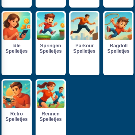
Idle
Springen
Parkour
Ragdoll
Spelletjes
Spelletjes
Spelletjes
Spelletjes
Retro
Rennen
Spelletjes
Spelletjes