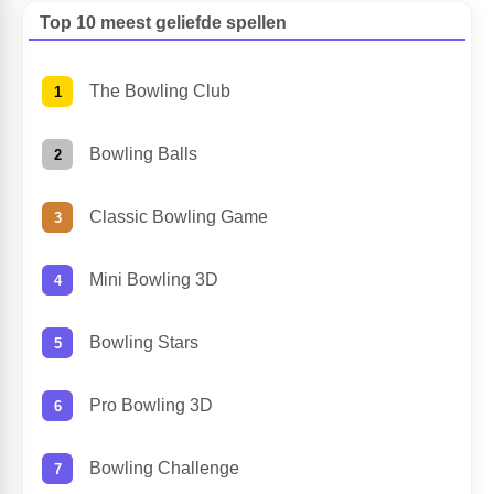
Top 10 meest geliefde spellen
The Bowling Club
Bowling Balls
Classic Bowling Game
Mini Bowling 3D
Bowling Stars
Pro Bowling 3D
Bowling Challenge