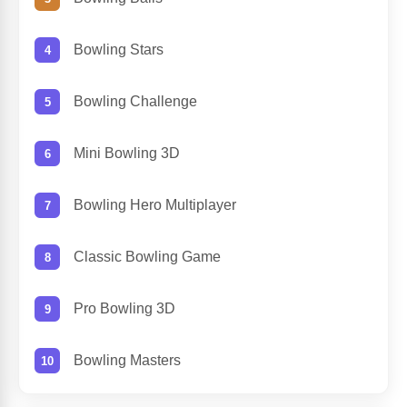
Bowling Stars
Bowling Challenge
Mini Bowling 3D
Bowling Hero Multiplayer
Classic Bowling Game
Pro Bowling 3D
Bowling Masters