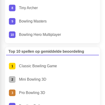
Tiny Archer
Bowling Masters
Bowling Hero Multiplayer
Top 10 spellen op gemiddelde beoordeling
Classic Bowling Game
Mini Bowling 3D
Pro Bowling 3D