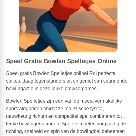
Speel Gratis Bowlen Spelletjes Online
Speel gratis Bowlen Spelletjes online! Rol perfecte
strikes, daag tegenstanders uit en geniet van spannende
bowlingactie in deze leuke browsergames.
Bowlen Spelletjes zijn een van de meest vermakelijke
sportcategorieën omdat ze realistische fysica,
nauwkeurig richten en competitief spel combineren tot
leuke bowlingervaringen. Spelers moeten zorgvuldig de
richting, snelheid en spin van de bowlingbal beheersen