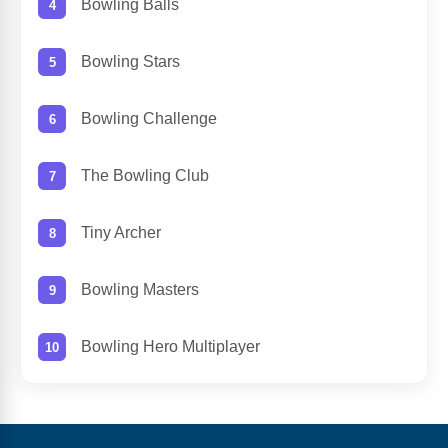
Bowling Balls
Bowling Stars
Bowling Challenge
The Bowling Club
Tiny Archer
Bowling Masters
Bowling Hero Multiplayer