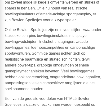
om zoveel mogelijk kegels omver te werpen en strikes of
spares te behalen. Of je nu houdt van realistische
bowlingsimulators of arcade-achtige sportgameplay, er
zijn Bowlen Spelletjes voor elk type speler.
Online Bowlen Spelletjes zijn er in veel stijlen, waaronder
klassieke tien-pins bowlingsimulators, multiplayer
bowlingwedstrijden, trickshot-uitdagingen, arcade-
bowlinggames, toernooicompetities en cartoonachtige
sportavonturen. Sommige games richten zich op
realistische baanfysica en strategisch richten, terwijl
andere power-ups, grappige omgevingen of snelle
gameplaymechanieken bevatten. Veel bowlinggames
hebben ook scoretracking, ontgrendelbare bowlingballen,
aanpassingsopties en competitieve ranglijsten die het
spel spannend houden.
Een van de grootste voordelen van HTML5 Bowlen
Spelletjes is dat ze direct kunnen worden gespeeld op