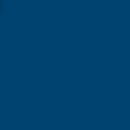
BEDRIJF
Over ons
Contact
Hulp & FAQ
Leeftijdsbeleid