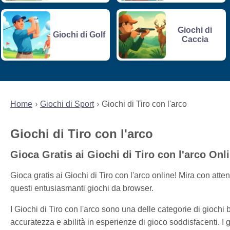
Giochi di
Giochi di Golf
Caccia
Home
Giochi di Sport
Giochi di Tiro con l'arco
Giochi di Tiro con l'arco
Gioca Gratis ai Giochi di Tiro con l'arco Onl
Gioca gratis ai Giochi di Tiro con l'arco online! Mira con attenz
questi entusiasmanti giochi da browser.
I Giochi di Tiro con l'arco sono una delle categorie di gioch
accuratezza e abilità in esperienze di gioco soddisfacenti. I 