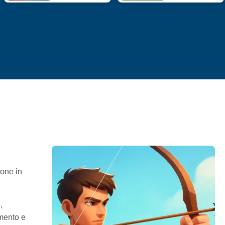
ione in
,
imento e