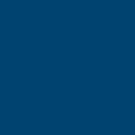
LEGALE
SVILUPPA
Privacy
Invia un gioco