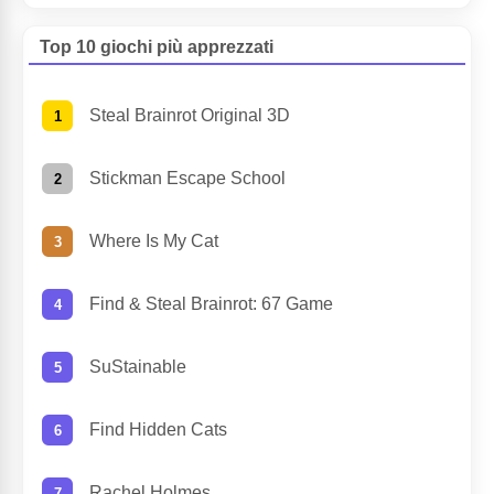
Top 10 giochi più apprezzati
Steal Brainrot Original 3D
Stickman Escape School
Where Is My Cat
Find & Steal Brainrot: 67 Game
SuStainable
Find Hidden Cats
Rachel Holmes