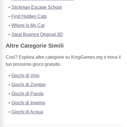
Stickman Escape School
Find Hidden Cats
Where Is My Cat
Steal Brainrot Original 3D
Altre Categorie Simili
Così? Esplora altre categorie su KingGames.org e trova il
tuo prossimo gioco gratuito.
Giochi di Volo
Giochi di Zombie
Giochi di Parole
Giochi di Inverno
Giochi di Acqua