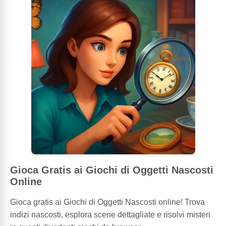
Gioca Gratis ai Giochi di Oggetti Nascosti
Online
Gioca gratis ai Giochi di Oggetti Nascosti online! Trova
indizi nascosti, esplora scene dettagliate e risolvi misteri