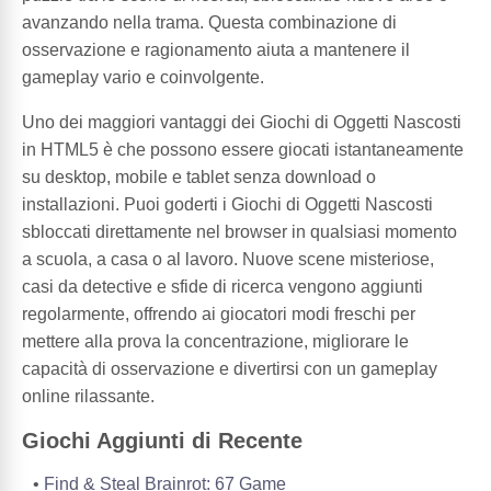
avanzando nella trama. Questa combinazione di
osservazione e ragionamento aiuta a mantenere il
gameplay vario e coinvolgente.
Uno dei maggiori vantaggi dei Giochi di Oggetti Nascosti
in HTML5 è che possono essere giocati istantaneamente
su desktop, mobile e tablet senza download o
installazioni. Puoi goderti i Giochi di Oggetti Nascosti
sbloccati direttamente nel browser in qualsiasi momento
a scuola, a casa o al lavoro. Nuove scene misteriose,
casi da detective e sfide di ricerca vengono aggiunti
regolarmente, offrendo ai giocatori modi freschi per
mettere alla prova la concentrazione, migliorare le
capacità di osservazione e divertirsi con un gameplay
online rilassante.
Giochi Aggiunti di Recente
Find & Steal Brainrot: 67 Game