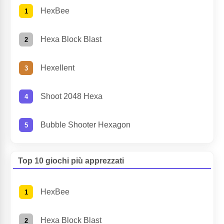
HexBee
Hexa Block Blast
Hexellent
Shoot 2048 Hexa
Bubble Shooter Hexagon
Top 10 giochi più apprezzati
HexBee
Hexa Block Blast