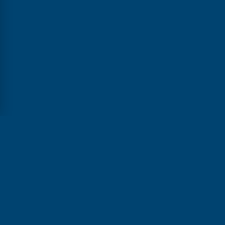
AZIENDA