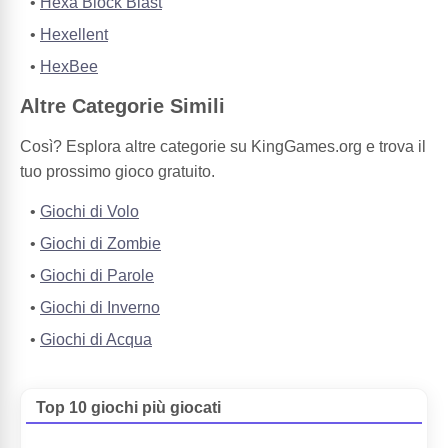
Hexa Block Blast
Hexellent
HexBee
Altre Categorie Simili
Così? Esplora altre categorie su KingGames.org e trova il
tuo prossimo gioco gratuito.
Giochi di Volo
Giochi di Zombie
Giochi di Parole
Giochi di Inverno
Giochi di Acqua
Top 10 giochi più giocati