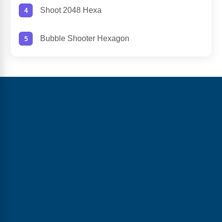
Shoot 2048 Hexa
Bubble Shooter Hexagon