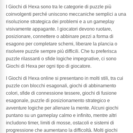
I Giochi di Hexa sono tra le categorie di puzzle più
coinvolgenti perché uniscono meccaniche semplici a una
risoluzione strategica dei problemi e a un gameplay
visivamente appagante. I giocatori devono ruotare,
posizionare, connettere o abbinare pezzi a forma di
esagono per completare schemi, liberare la plancia o
risolvere puzzle sempre più difficili. Che tu preferisca
puzzle rilassanti o sfide logiche impegnative, ci sono
Giochi di Hexa per ogni tipo di giocatore.
I Giochi di Hexa online si presentano in molti stili, tra cui
puzzle con blocchi esagonali, giochi di abbinamento
colori, sfide di connessione tessere, giochi di fusione
esagonale, puzzle di posizionamento strategico e
avventure logiche per allenare la mente. Alcuni giochi
puntano su un gameplay calmo e infinito, mentre altri
includono timer, limiti di mosse, ostacoli e sistemi di
progressione che aumentano la difficoltà. Molti giochi