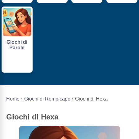
Giochi di
Parole
Home
Giochi di Rompicapo
Giochi di Hexa
Giochi di Hexa