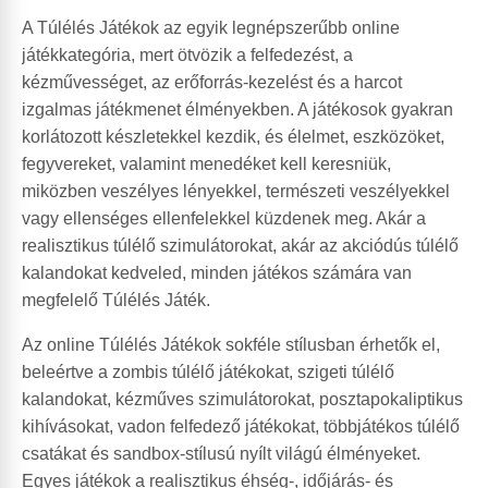
A Túlélés Játékok az egyik legnépszerűbb online
játékkategória, mert ötvözik a felfedezést, a
kézművességet, az erőforrás-kezelést és a harcot
izgalmas játékmenet élményekben. A játékosok gyakran
korlátozott készletekkel kezdik, és élelmet, eszközöket,
fegyvereket, valamint menedéket kell keresniük,
miközben veszélyes lényekkel, természeti veszélyekkel
vagy ellenséges ellenfelekkel küzdenek meg. Akár a
realisztikus túlélő szimulátorokat, akár az akciódús túlélő
kalandokat kedveled, minden játékos számára van
megfelelő Túlélés Játék.
Az online Túlélés Játékok sokféle stílusban érhetők el,
beleértve a zombis túlélő játékokat, szigeti túlélő
kalandokat, kézműves szimulátorokat, posztapokaliptikus
kihívásokat, vadon felfedező játékokat, többjátékos túlélő
csatákat és sandbox-stílusú nyílt világú élményeket.
Egyes játékok a realisztikus éhség-, időjárás- és