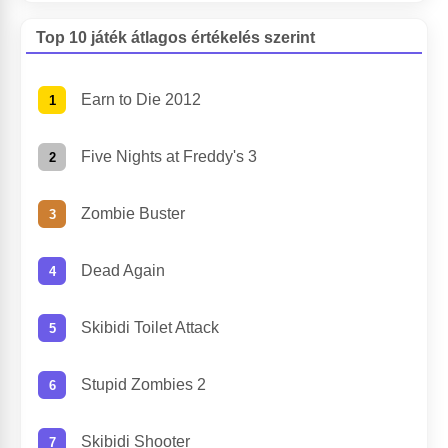
Top 10 játék átlagos értékelés szerint
Earn to Die 2012
Five Nights at Freddy's 3
Zombie Buster
Dead Again
Skibidi Toilet Attack
Stupid Zombies 2
Skibidi Shooter