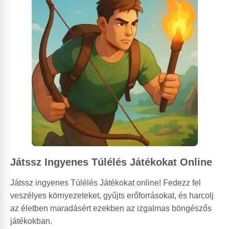
Játssz Ingyenes Túlélés Játékokat Online
Játssz ingyenes Túlélés Játékokat online! Fedezz fel
veszélyes környezeteket, gyűjts erőforrásokat, és harcolj
az életben maradásért ezekben az izgalmas böngészős
játékokban.