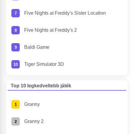
Five Nights at Freddy's Sister Location
Five Nights at Freddy's 2
Baldi Game
Tiger Simulator 3D
Top 10 legkedveltebb játék
Granny
Granny 2