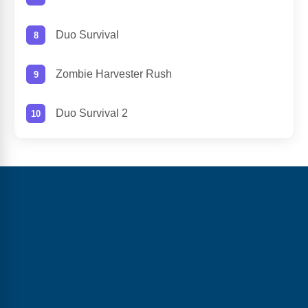
Duo Survival
Zombie Harvester Rush
Duo Survival 2