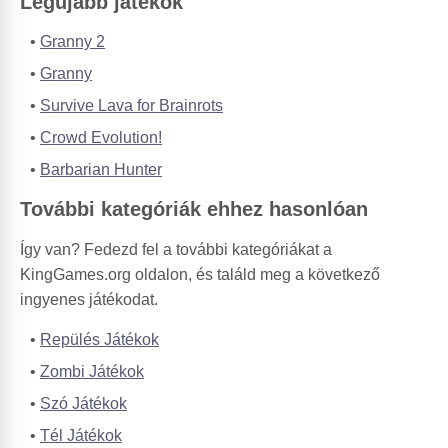
Legújabb játékok
Granny 2
Granny
Survive Lava for Brainrots
Crowd Evolution!
Barbarian Hunter
További kategóriák ehhez hasonlóan
Így van? Fedezd fel a további kategóriákat a
KingGames.org oldalon, és találd meg a következő
ingyenes játékodat.
Repülés Játékok
Zombi Játékok
Szó Játékok
Tél Játékok