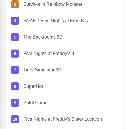
Survivor In Rainbow Monster
FNAF 1 Five Nights at Freddy’s
The Backrooms 3D
Five Nights at Freddy’s 4
Tiger Simulator 3D
SuperHot
Baldi Game
Five Nights at Freddy's Sister Location