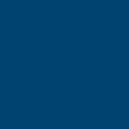
ŐK
ése
olítása
ória