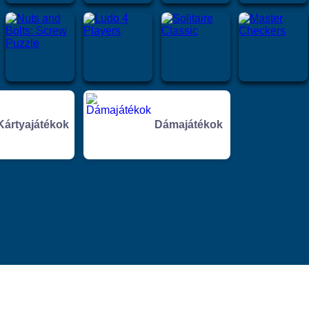
Kártyajátékok
Dámajátékok