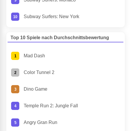
Subway Surfers: New York
Top 10 Spiele nach Durchschnittsbewertung
Mad Dash
Color Tunnel 2
Dino Game
Temple Run 2: Jungle Fall
Angry Gran Run