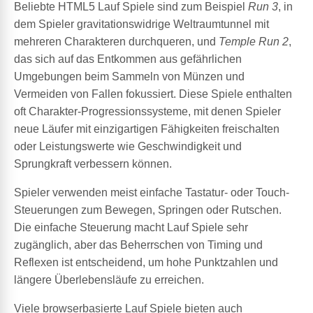
Beliebte HTML5 Lauf Spiele sind zum Beispiel
Run 3
, in
dem Spieler gravitationswidrige Weltraumtunnel mit
mehreren Charakteren durchqueren, und
Temple Run 2
,
das sich auf das Entkommen aus gefährlichen
Umgebungen beim Sammeln von Münzen und
Vermeiden von Fallen fokussiert. Diese Spiele enthalten
oft Charakter-Progressionssysteme, mit denen Spieler
neue Läufer mit einzigartigen Fähigkeiten freischalten
oder Leistungswerte wie Geschwindigkeit und
Sprungkraft verbessern können.
Spieler verwenden meist einfache Tastatur- oder Touch-
Steuerungen zum Bewegen, Springen oder Rutschen.
Die einfache Steuerung macht Lauf Spiele sehr
zugänglich, aber das Beherrschen von Timing und
Reflexen ist entscheidend, um hohe Punktzahlen und
längere Überlebensläufe zu erreichen.
Viele browserbasierte Lauf Spiele bieten auch