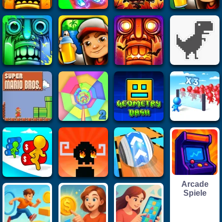
Arcade
Spiele