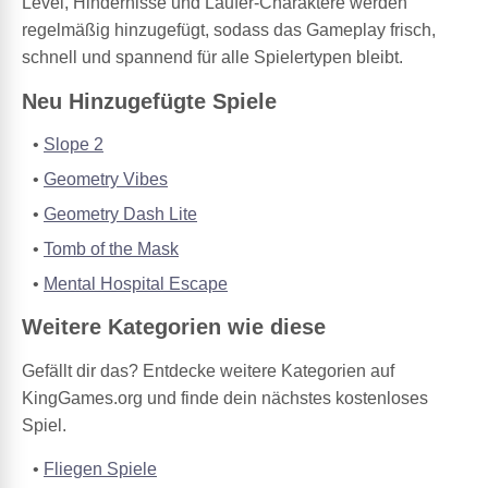
Level, Hindernisse und Läufer-Charaktere werden
regelmäßig hinzugefügt, sodass das Gameplay frisch,
schnell und spannend für alle Spielertypen bleibt.
Neu Hinzugefügte Spiele
Slope 2
Geometry Vibes
Geometry Dash Lite
Tomb of the Mask
Mental Hospital Escape
Weitere Kategorien wie diese
Gefällt dir das? Entdecke weitere Kategorien auf
KingGames.org und finde dein nächstes kostenloses
Spiel.
Fliegen Spiele