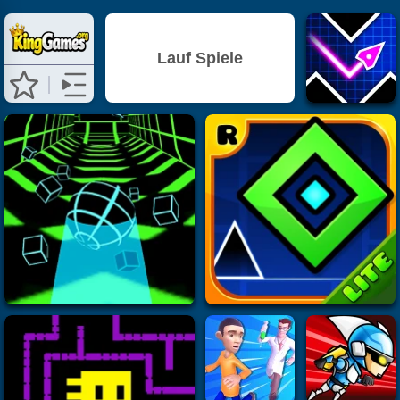
Lauf Spiele