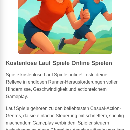
Kostenlose Lauf Spiele Online Spielen
Spiele kostenlose Lauf Spiele online! Teste deine
Reflexe in endlosen Runner-Herausforderungen voller
Hindernisse, Geschwindigkeit und actionreichem
Gameplay.
Lauf Spiele gehören zu den beliebtesten Casual-Action-
Genres, da sie einfache Steuerung mit schnellem, süchtig
machendem Gameplay verbinden. Spieler steuern