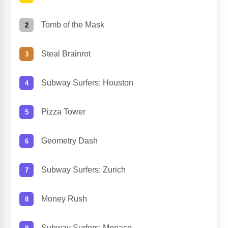
Tomb of the Mask
Steal Brainrot
Subway Surfers: Houston
Pizza Tower
Geometry Dash
Subway Surfers: Zurich
Money Rush
Subway Surfers: Monaco