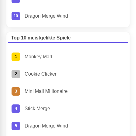
Dragon Merge Wind
Top 10 meistgelikte Spiele
Monkey Mart
Cookie Clicker
Mini Mall Millionaire
Stick Merge
Dragon Merge Wind