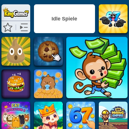
Idle Spiele