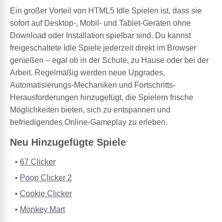
Ein großer Vorteil von HTML5 Idle Spielen ist, dass sie
sofort auf Desktop-, Mobil- und Tablet-Geräten ohne
Download oder Installation spielbar sind. Du kannst
freigeschaltete Idle Spiele jederzeit direkt im Browser
genießen – egal ob in der Schule, zu Hause oder bei der
Arbeit. Regelmäßig werden neue Upgrades,
Automatisierungs-Mechaniken und Fortschritts-
Herausforderungen hinzugefügt, die Spielern frische
Möglichkeiten bieten, sich zu entspannen und
befriedigendes Online-Gameplay zu erleben.
Neu Hinzugefügte Spiele
67 Clicker
Poop Clicker 2
Cookie Clicker
Monkey Mart