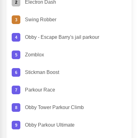
Electron Dash
Swing Robber
Obby - Escape Barry's jail parkour
Zomblox
Stickman Boost
Parkour Race
Obby Tower Parkour Climb
Obby Parkour Ultimate