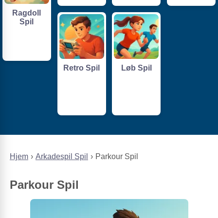
Ragdoll
Spil
Retro Spil
Løb Spil
Hjem
Arkadespil Spil
Parkour Spil
Parkour Spil