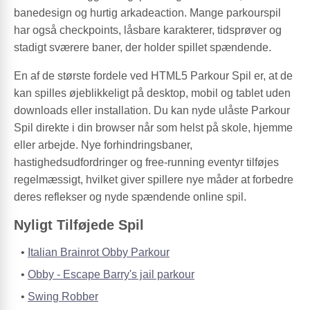
banedesign og hurtig arkadeaction. Mange parkourspil
har også checkpoints, låsbare karakterer, tidsprøver og
stadigt sværere baner, der holder spillet spændende.
En af de største fordele ved HTML5 Parkour Spil er, at de
kan spilles øjeblikkeligt på desktop, mobil og tablet uden
downloads eller installation. Du kan nyde ulåste Parkour
Spil direkte i din browser når som helst på skole, hjemme
eller arbejde. Nye forhindringsbaner,
hastighedsudfordringer og free-running eventyr tilføjes
regelmæssigt, hvilket giver spillere nye måder at forbedre
deres reflekser og nyde spændende online spil.
Nyligt Tilføjede Spil
Italian Brainrot Obby Parkour
Obby - Escape Barry's jail parkour
Swing Robber