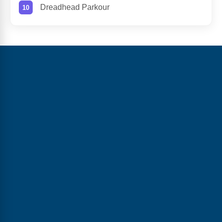
Dreadhead Parkour