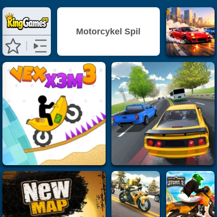
Motorcykel Spil