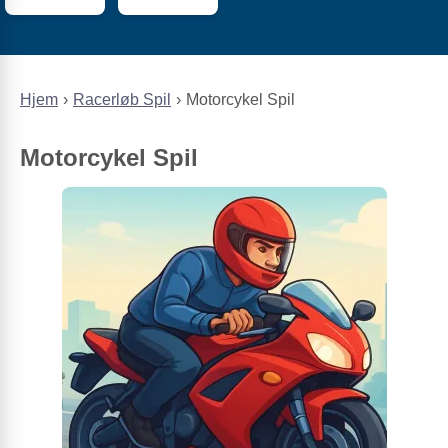
Hjem
Racerløb Spil
Motorcykel Spil
Motorcykel Spil