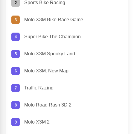
Sports Bike Racing
Moto X3M Bike Race Game
Super Bike The Champion
Moto X3M Spooky Land
Moto X3M: New Map
Traffic Racing
Moto Road Rash 3D 2
Moto X3M 2