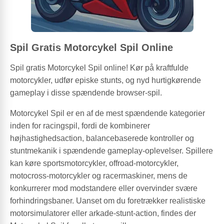
Spil Gratis Motorcykel Spil Online
Spil gratis Motorcykel Spil online! Kør på kraftfulde
motorcykler, udfør episke stunts, og nyd hurtigkørende
gameplay i disse spændende browser-spil.
Motorcykel Spil er en af de mest spændende kategorier
inden for racingspil, fordi de kombinerer
højhastighedsaction, balancebaserede kontroller og
stuntmekanik i spændende gameplay-oplevelser. Spillere
kan køre sportsmotorcykler, offroad-motorcykler,
motocross-motorcykler og racermaskiner, mens de
konkurrerer mod modstandere eller overvinder svære
forhindringsbaner. Uanset om du foretrækker realistiske
motorsimulatorer eller arkade-stunt-action, findes der