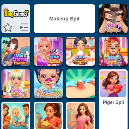
Makeup Spil
Piger Spil