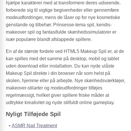
hjælpe karakterer med at transformere deres udseende,
forberede sig til vigtige begivenheder eller gennemføre
modeudfordringer, mens de låser op for nye kosmetiske
genstande og tilbehør. Prinsesse-tema spil, kendis-
makeover spil og fantasifulde skønhedssimulatorer er
især populære blandt afslappede spillere.
En af de største fordele ved HTML5 Makeup Spil er, at de
kan spilles med det samme på desktop, mobil og tablet
uden download eller installation. Du kan nyde ulåste
Makeup Spil direkte i din browser når som helst på
skolen, hjemme eller på arbejde. Nye skønhedsværktøjer,
makeover-stilarter og modeudfordringer tilføjes
regelmæssigt, hvilket giver spillere friske måder at
udtrykke kreativitet og nyde stilfuldt online gameplay.
Nyligt Tilføjede Spil
ASMR Nail Treatment