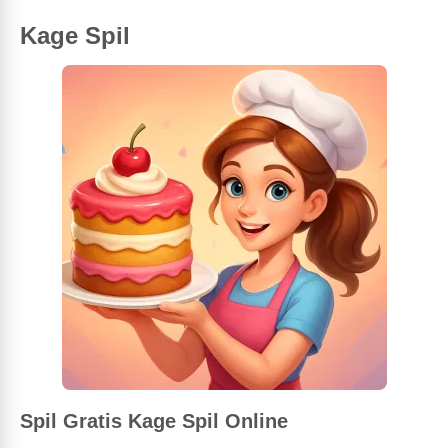
Kage Spil
Spil Gratis Kage Spil Online