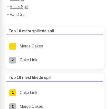
Vinter Spil
Vand Spil
Top 10 mest spillede spil
Merge Cakes
Cake Link
Top 10 mest likede spil
Cake Link
Merge Cakes