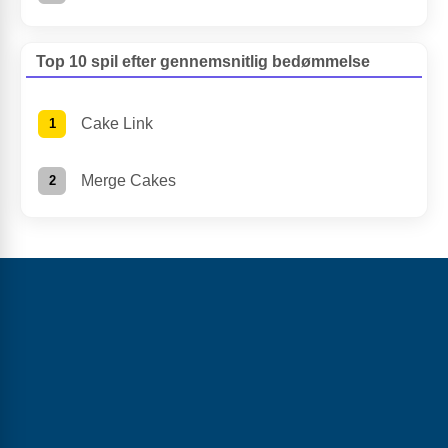
Top 10 spil efter gennemsnitlig bedømmelse
Cake Link
Merge Cakes