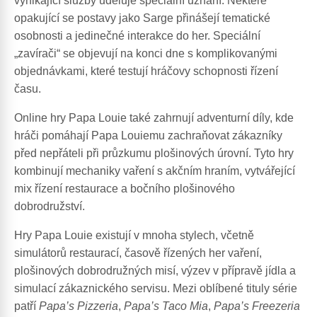
vynikající služby uděluje speciální uznání. Některé
opakující se postavy jako Sarge přinášejí tematické
osobnosti a jedinečné interakce do her. Speciální
„zavírači“ se objevují na konci dne s komplikovanými
objednávkami, které testují hráčovy schopnosti řízení
času.
Online hry Papa Louie také zahrnují adventurní díly, kde
hráči pomáhají Papa Louiemu zachraňovat zákazníky
před nepřáteli při průzkumu plošinových úrovní. Tyto hry
kombinují mechaniky vaření s akčním hraním, vytvářející
mix řízení restaurace a bočního plošinového
dobrodružství.
Hry Papa Louie existují v mnoha stylech, včetně
simulátorů restaurací, časově řízených her vaření,
plošinových dobrodružných misí, výzev v přípravě jídla a
simulací zákaznického servisu. Mezi oblíbené tituly série
patří
Papa’s Pizzeria
,
Papa’s Taco Mia
,
Papa’s Freezeria