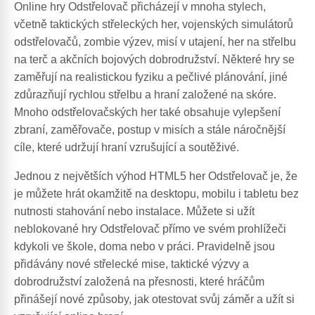
Online hry Odstřelovač přicházejí v mnoha stylech,
včetně taktických střeleckých her, vojenských simulátorů
odstřelovačů, zombie výzev, misí v utajení, her na střelbu
na terč a akčních bojových dobrodružství. Některé hry se
zaměřují na realistickou fyziku a pečlivé plánování, jiné
zdůrazňují rychlou střelbu a hraní založené na skóre.
Mnoho odstřelovačských her také obsahuje vylepšení
zbraní, zaměřovače, postup v misích a stále náročnější
cíle, které udržují hraní vzrušující a soutěživé.
Jednou z největších výhod HTML5 her Odstřelovač je, že
je můžete hrát okamžitě na desktopu, mobilu i tabletu bez
nutnosti stahování nebo instalace. Můžete si užít
neblokované hry Odstřelovač přímo ve svém prohlížeči
kdykoli ve škole, doma nebo v práci. Pravidelně jsou
přidávány nové střelecké mise, taktické výzvy a
dobrodružství založená na přesnosti, které hráčům
přinášejí nové způsoby, jak otestovat svůj záměr a užít si