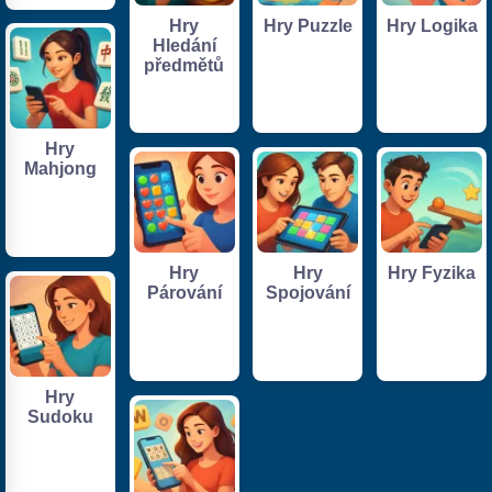
Hry
Hry Puzzle
Hry Logika
Hledání
předmětů
Hry
Mahjong
Hry
Hry
Hry Fyzika
Párování
Spojování
Hry
Sudoku