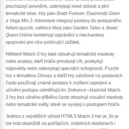
procházejí úrovněmi, odemykají nové oblasti a plní
tematické mise. Hry jako
Bratz Forever: Diamondz Glam
a
Vega Mix 2: Adventure
integrují postavy do postupného
řešení puzzle, zatímco tituly jako
Garden Tales
a
Jewel
Quest Online
kombinují vyprávění s mechanikou
spojování pro více pohlcující zážitek.
Některé Match-3 hry také obsahují tematické maskoty
nebo avatary, kteří hráče provázejí cíli, poskytují
nápovědy nebo odemykají speciální schopnosti. Puzzle
hry s tématikou Disney a další hry založené na postavách
často používají známé postavy k zvýšení zapojení a
učinění postupu odměňujícím. Dokonce i klasické Match-
3 hry bez silného příběhu často obsahují vizuální maskoty
nebo tematické světy, které se vyvíjejí s postupem hráče.
Jednou z největších výhod HTML5 Match-3 her je, že je
lze hrát okamžitě na počítačích, mobilních telefonech i