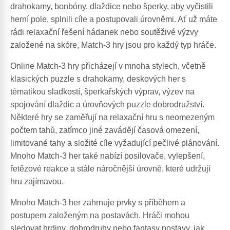
drahokamy, bonbóny, dlaždice nebo šperky, aby vyčistili
herní pole, splnili cíle a postupovali úrovněmi. Ať už máte
rádi relaxační řešení hádanek nebo soutěživé výzvy
založené na skóre, Match-3 hry jsou pro každý typ hráče.
Online Match-3 hry přicházejí v mnoha stylech, včetně
klasických puzzle s drahokamy, deskových her s
tématikou sladkostí, šperkařských výprav, výzev na
spojování dlaždic a úrovňových puzzle dobrodružství.
Některé hry se zaměřují na relaxační hru s neomezeným
počtem tahů, zatímco jiné zavádějí časová omezení,
limitované tahy a složité cíle vyžadující pečlivé plánování.
Mnoho Match-3 her také nabízí posilovače, vylepšení,
řetězové reakce a stále náročnější úrovně, které udržují
hru zajímavou.
Mnoho Match-3 her zahrnuje prvky s příběhem a
postupem založeným na postavách. Hráči mohou
sledovat hrdiny, dobrodruhy nebo fantasy postavy, jak