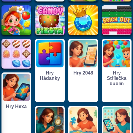
Hry
Hry 2048
Hry
Hádanky
Střílečka
bublin
Hry Hexa