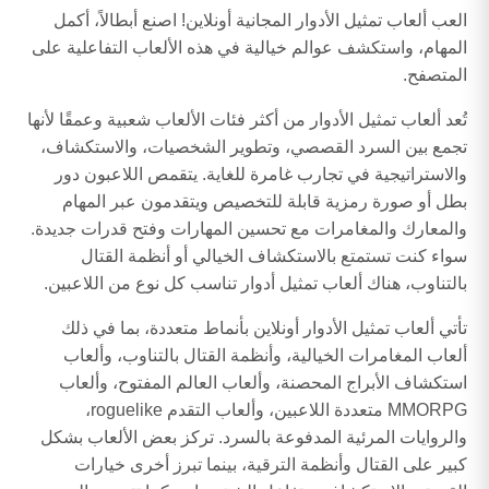
العب ألعاب تمثيل الأدوار المجانية أونلاين! اصنع أبطالاً، أكمل
المهام، واستكشف عوالم خيالية في هذه الألعاب التفاعلية على
المتصفح.
تُعد ألعاب تمثيل الأدوار من أكثر فئات الألعاب شعبية وعمقًا لأنها
تجمع بين السرد القصصي، وتطوير الشخصيات، والاستكشاف،
والاستراتيجية في تجارب غامرة للغاية. يتقمص اللاعبون دور
بطل أو صورة رمزية قابلة للتخصيص ويتقدمون عبر المهام
والمعارك والمغامرات مع تحسين المهارات وفتح قدرات جديدة.
سواء كنت تستمتع بالاستكشاف الخيالي أو أنظمة القتال
بالتناوب، هناك ألعاب تمثيل أدوار تناسب كل نوع من اللاعبين.
تأتي ألعاب تمثيل الأدوار أونلاين بأنماط متعددة، بما في ذلك
ألعاب المغامرات الخيالية، وأنظمة القتال بالتناوب، وألعاب
استكشاف الأبراج المحصنة، وألعاب العالم المفتوح، وألعاب
MMORPG متعددة اللاعبين، وألعاب التقدم roguelike،
والروايات المرئية المدفوعة بالسرد. تركز بعض الألعاب بشكل
كبير على القتال وأنظمة الترقية، بينما تبرز أخرى خيارات